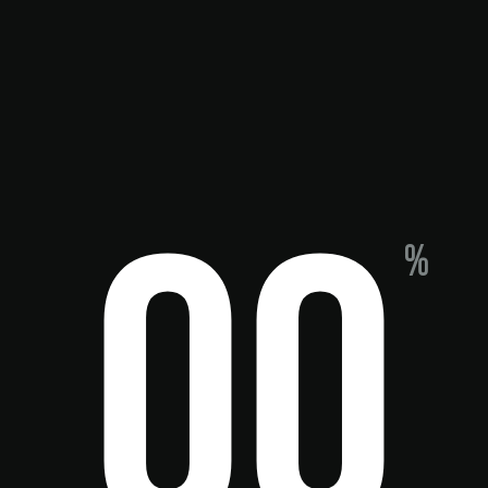
ame
0
0
%